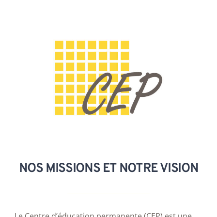
Passer
au
contenu
NOS MISSIONS ET NOTRE VISION
Le Centre d’éducation permanente (CEP) est une