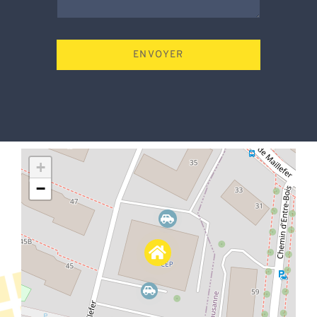
ENVOYER
+
−